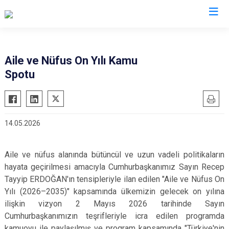
Trabzon
Aile ve Nüfus On Yılı Kamu
Spotu
Akçaabat
Köprübaşı
Araklı
Maçka
Arsin
Of
14.05.2026
Beşikdüzü
Şalpazarı
Çarşıbaşı
Sürmene
Aile ve nüfus alanında bütüncül ve uzun vadeli politikaların
Çaykara
Tonya
hayata geçirilmesi amacıyla Cumhurbaşkanımız Sayın Recep
Dernekpazarı
Vakfıkebir
Tayyip ERDOĞAN'ın tensipleriyle ilan edilen "Aile ve Nüfus On
Düzköy
Yılı (2026–2035)" kapsamında ülkemizin gelecek on yılına
Yomra
ilişkin vizyon 2 Mayıs 2026 tarihinde Sayın
Hayrat
Ortahisar
Cumhurbaşkanımızın teşrifleriyle icra edilen programda
kamuoyu ile paylaşılmış ve program kapsamında "Türkiye'nin