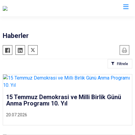
Trabzon
Haberler
Akçaabat
Köprübaşı
Araklı
Maçka
Filtrele
Arsin
Of
Beşikdüzü
Şalpazarı
Çarşıbaşı
Sürmene
Çaykara
Tonya
15 Temmuz Demokrasi ve Milli Birlik Günü
Anma Programı 10. Yıl
Dernekpazarı
Vakfıkebir
Düzköy
Yomra
20.07.2026
Hayrat
Ortahisar