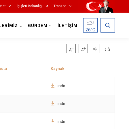
vlet
İçişleri Bakanlığı
Trabzon
LERİMİZ
GÜNDEM
İLETİŞİM
26
°C
Köprübaşı
indir
Maçka
Of
indir
Şalpazarı
Sürmene
indir