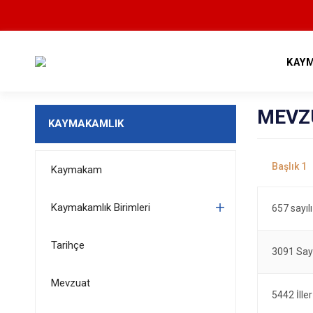
KAY
MEVZ
KAYMAKAMLIK
Kaymakam
Kaymakamlık Birimleri
657 sayıl
Tarihçe
3091 Say
Mevzuat
5442 İlle