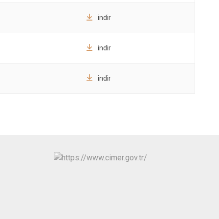
Tonya
Vakfıkebir
indir
Yomra
indir
Ortahisar
indir