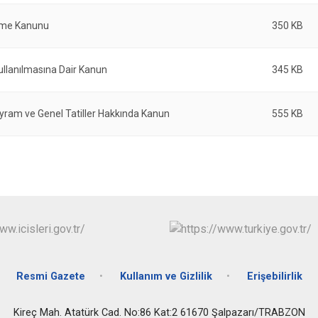
Çaykara
Dernekpazarı
inme Kanunu
350 KB
Düzköy
ullanılmasına Dair Kanun
345 KB
Hayrat
yram ve Genel Tatiller Hakkında Kanun
555 KB
Resmi Gazete
Kullanım ve Gizlilik
Erişebilirlik
Kireç Mah. Atatürk Cad. No:86 Kat:2 61670 Şalpazarı/TRABZON