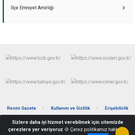
İlçe Emniyet Amirliği
Resmi Gazete
Kullanım ve Gizlilik
Erişebilirlik
Sizlere daha iyi hizmet verebilmek için sitemizde
Kireç Mah. Atatürk Cad. No:86 Kat:2 61670 Şalpazarı/TRABZON
çerezlere yer veriyoruz
🍪 Çerez politikamız hakkında
(462) 8913480