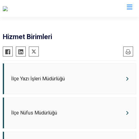
Trabzon
Hizmet Birimleri
Akçaabat
Köprübaşı
Araklı
Maçka
Arsin
Of
Beşikdüzü
Şalpazarı
İlçe Yazı İşleri Müdürlüğü
Çarşıbaşı
Sürmene
Çaykara
Tonya
Dernekpazarı
Vakfıkebir
İlçe Nüfus Müdürlüğü
Düzköy
Yomra
Hayrat
Ortahisar